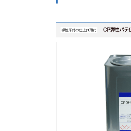
CP弾
弾性厚付の仕上げ用に